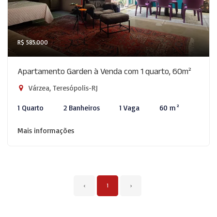
R$ 585.000
Apartamento Garden à Venda com 1 quarto, 60m²
Várzea, Teresópolis-RJ
1 Quarto
2 Banheiros
1 Vaga
60 m²
Mais informações
‹
1
›