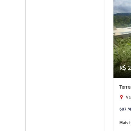
R$ 2
Terr
Va
607 
Mais 