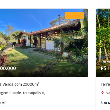
Exclusivo
A parti
800.000
R$ 
 à Venda com 20000m²
Terr
rgem Grande, Teresópolis-RJ
Va
0 M²
400 