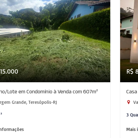
15.000
R$ 
eno/Lote em Condomínio à Venda com 607m²
Casa
rgem Grande, Teresópolis-RJ
Va
M²
3 Qua
informações
Mais 