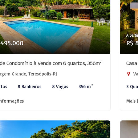
A parti
.495.000
R$ 
de Condomínio à Venda com 6 quartos, 356m²
Casa
rgem Grande, Teresópolis-RJ
Va
rtos
8 Banheiros
8 Vagas
356 m²
3 Qua
informações
Mais 