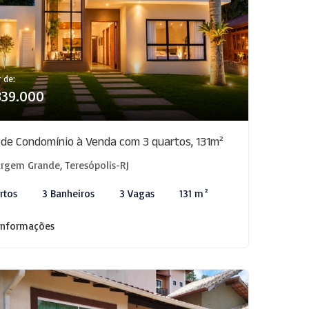
r de:
839.000
 de Condomínio à Venda com 3 quartos, 131m²
rgem Grande, Teresópolis-RJ
rtos
3 Banheiros
3 Vagas
131 m²
informações