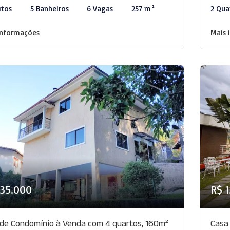
rtos
5 Banheiros
6 Vagas
257 m²
2 Qua
informações
Mais 
835.000
R$ 
de Condomínio à Venda com 4 quartos, 160m²
Casa