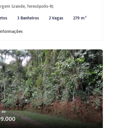
rgem Grande, Teresópolis-RJ
rtos
3 Banheiros
2 Vagas
279 m²
informações
r de:
99.000