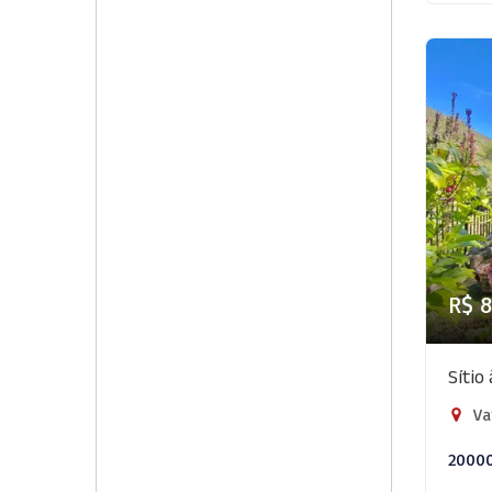
R$ 
Sítio
Va
2000