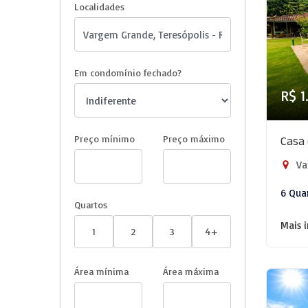
Localidades
Em condomínio fechado?
R$ 1
Preço mínimo
Preço máximo
Casa 
Va
6 Qua
Quartos
Mais 
1
2
3
4+
Área mínima
Área máxima