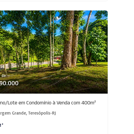
r de:
190.000
eno/Lote em Condomínio à Venda com 400m²
rgem Grande, Teresópolis-RJ
M²