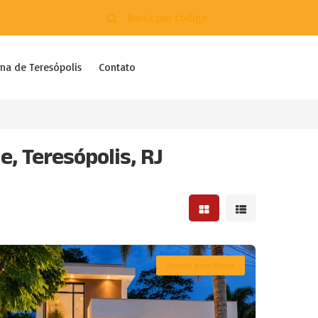
na de Teresópolis
Contato
, Teresópolis, RJ
Mostrar resultados em 
Mostrar resultad
Pronto para Morar