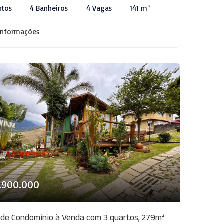
rtos
4 Banheiros
4 Vagas
141 m²
informações
1.900.000
 de Condomínio à Venda com 3 quartos, 279m²