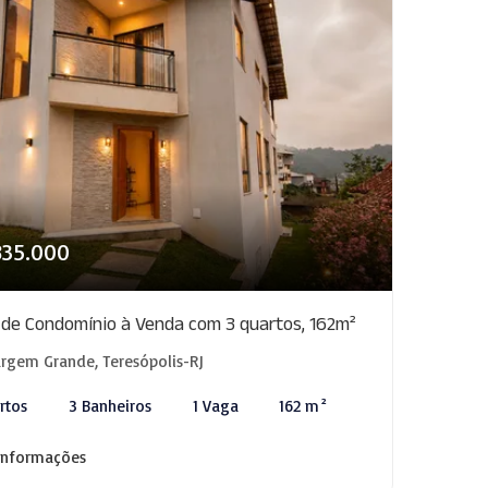
835.000
 de Condomínio à Venda com 3 quartos, 162m²
rgem Grande, Teresópolis-RJ
rtos
3 Banheiros
1 Vaga
162 m²
informações