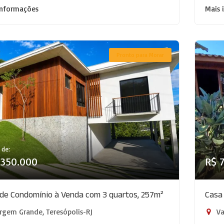
informações
Mais 
Pronto para Morar
 de:
.350.000
R$ 
de Condomínio à Venda com 3 quartos, 257m²
Casa
rgem Grande, Teresópolis-RJ
Va