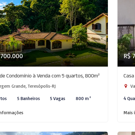
.700.000
R$ 
de Condomínio à Venda com 5 quartos, 800m²
Casa
rgem Grande, Teresópolis-RJ
Va
rtos
5 Banheiros
5 Vagas
800 m²
4 Qua
informações
Mais 