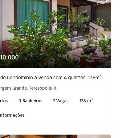
710.000
 de Condomínio à Venda com 4 quartos, 178m²
rgem Grande, Teresópolis-RJ
rtos
3 Banheiros
2 Vagas
178 m²
informações