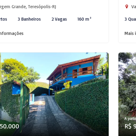
rgem Grande, Teresópolis-RJ
Va
rtos
3 Banheiros
2 Vagas
160 m²
3 Qua
informações
Mais 
A parti
750.000
R$ 