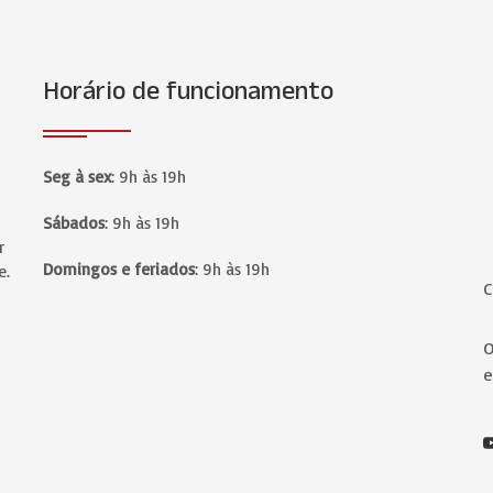
Horário de funcionamento
P
Seg à sex
:
9h às 19h
Sábados
:
9h às 19h
r
Domingos e feriados
:
9h às 19h
e.
C
O
e
Y