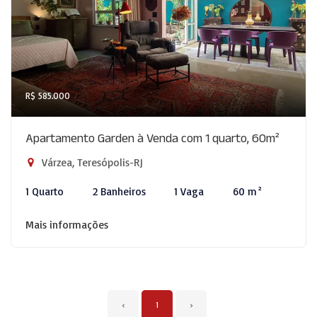
R$ 585.000
Apartamento Garden à Venda com 1 quarto, 60m²
Várzea, Teresópolis-RJ
1 Quarto
2 Banheiros
1 Vaga
60 m²
Mais informações
‹
1
›