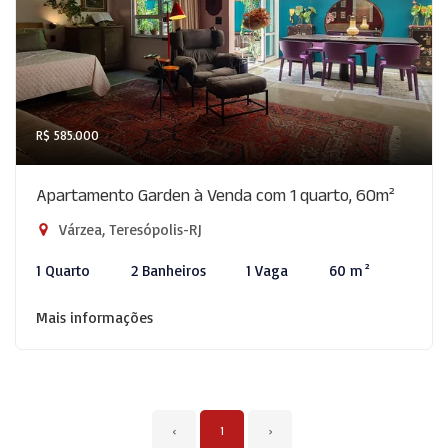
R$ 585.000
Apartamento Garden à Venda com 1 quarto, 60m²
Várzea, Teresópolis-RJ
1 Quarto
2 Banheiros
1 Vaga
60 m²
Mais informações
‹
1
›