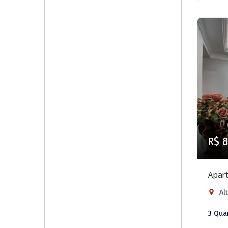
R$ 
Apart
Alt
3 Qua