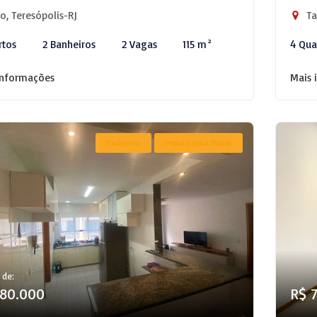
o, Teresópolis-RJ
Ta
rtos
2 Banheiros
2 Vagas
115 m²
4 Qua
informações
Mais 
Exclusivo
Pronto para Morar
 de:
780.000
R$ 