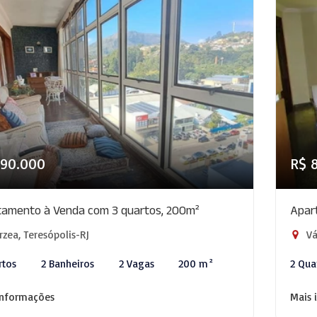
890.000
R$ 
tamento à Venda com 3 quartos, 200m²
Apar
zea, Teresópolis-RJ
Vá
rtos
2 Banheiros
2 Vagas
200 m²
2 Qua
informações
Mais 