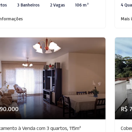
rtos
3 Banheiros
2 Vagas
106 m²
4 Qua
informações
Mais 
790.000
R$ 
amento à Venda com 3 quartos, 115m²
Cobe