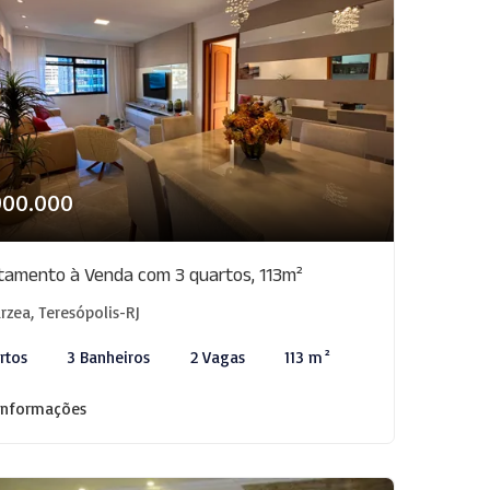
900.000
tamento à Venda com 3 quartos, 113m²
rzea, Teresópolis-RJ
rtos
3 Banheiros
2 Vagas
113 m²
informações