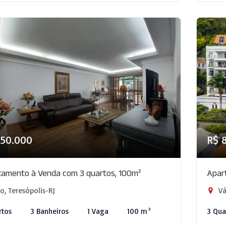
850.000
R$ 
amento à Venda com 3 quartos, 100m²
Apar
o, Teresópolis-RJ
Vá
rtos
3 Banheiros
1 Vaga
100 m²
3 Qua