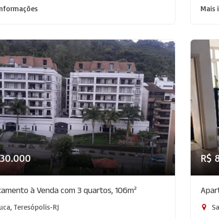
informações
Mais 
830.000
R$ 
amento à Venda com 3 quartos, 106m²
Apar
uca, Teresópolis-RJ
Sa