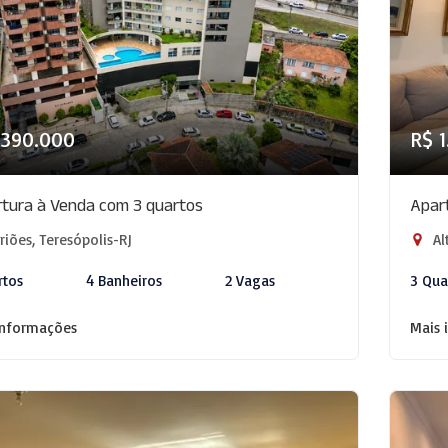
.390.000
R$ 
tura à Venda com 3 quartos
Apar
iões, Teresópolis-RJ
Al
rtos
4 Banheiros
2 Vagas
3 Qua
informações
Mais 