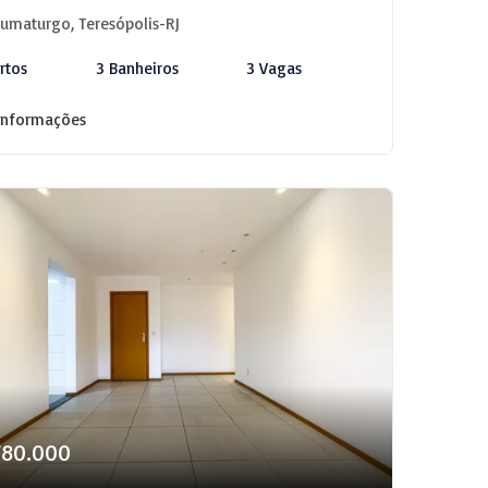
umaturgo, Teresópolis-RJ
rtos
3 Banheiros
3 Vagas
informações
780.000