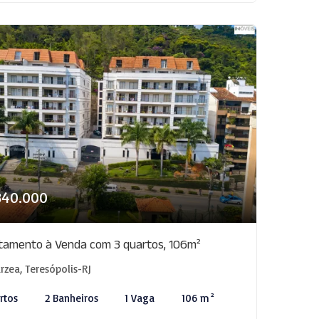
840.000
tamento à Venda com 3 quartos, 106m²
rzea, Teresópolis-RJ
rtos
2 Banheiros
1 Vaga
106 m²