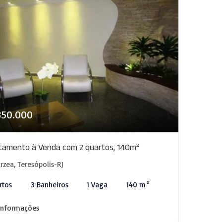
850.000
tamento à Venda com 2 quartos, 140m²
rzea, Teresópolis-RJ
rtos
3 Banheiros
1 Vaga
140 m²
informações