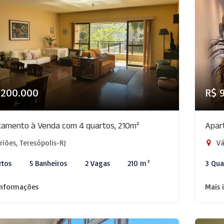
.200.000
R$ 
amento à Venda com 4 quartos, 210m²
Apar
iões, Teresópolis-RJ
Vá
rtos
5 Banheiros
2 Vagas
210 m²
3 Qua
informações
Mais 