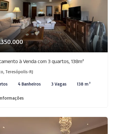
1.350.000
tamento à Venda com 3 quartos, 138m²
to, Teresópolis-RJ
rtos
4 Banheiros
3 Vagas
138 m²
informações