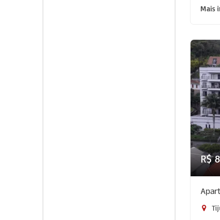
Mais 
R$ 
Apart
Tij