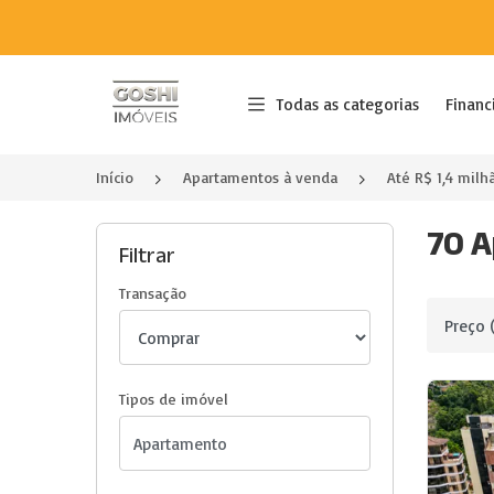
Página inicial
Todas as categorias
Financ
Início
Apartamentos à venda
Até R$ 1,4 milh
70 A
Filtrar
Transação
Ordenar 
Tipos de imóvel