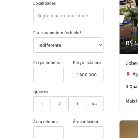
Localidades
Em condomínio fechado?
R$ 1
Preço mínimo
Preço máximo
Cober
Agr
3 Qua
Quartos
Mais 
1
2
3
4+
Área mínima
Área máxima