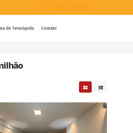
na de Teresópolis
Contato
milhão
Mostrar resultados em 
Mostrar resultad