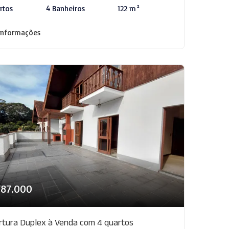
rtos
4 Banheiros
122 m²
informações
787.000
rtura Duplex à Venda com 4 quartos