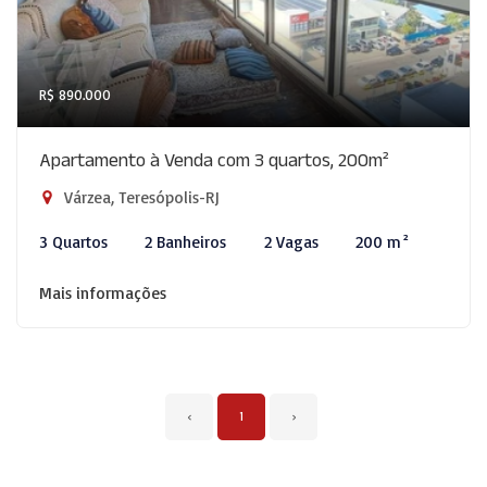
R$ 890.000
Apartamento à Venda com 3 quartos, 200m²
Várzea, Teresópolis-RJ
3 Quartos
2 Banheiros
2 Vagas
200 m²
Mais informações
‹
1
›