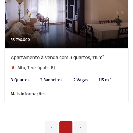
R$ 790.000
Apartamento à Venda com 3 quartos, 115m²
Alto, Teresópolis-RJ
3 Quartos
2 Banheiros
2 Vagas
115 m²
Mais informações
‹
1
›