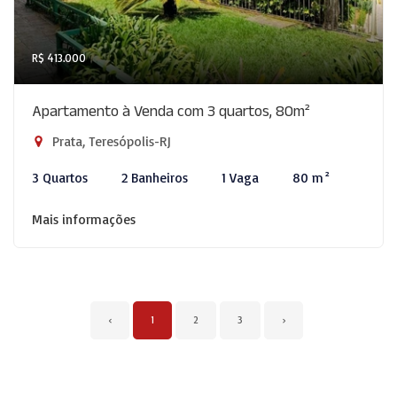
R$ 413.000
Apartamento à Venda com 3 quartos, 80m²
Prata, Teresópolis-RJ
3 Quartos
2 Banheiros
1 Vaga
80 m²
Mais informações
‹
1
2
3
›