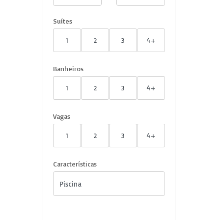
Suítes
1
2
3
4+
Banheiros
1
2
3
4+
Vagas
1
2
3
4+
Características