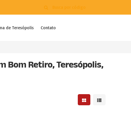
na de Teresópolis
Contato
 Bom Retiro, Teresópolis,
Mostrar resultados em 
Mostrar resultad