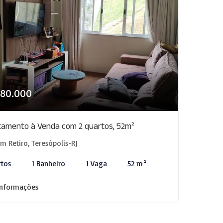
280.000
amento à Venda com 2 quartos, 52m²
 Retiro, Teresópolis-RJ
rtos
1 Banheiro
1 Vaga
52 m²
informações