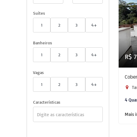
Suítes
1
2
3
4+
Banheiros
1
2
3
4+
R$ 
Vagas
Cober
1
2
3
4+
Ta
4 Qua
Características
Mais 