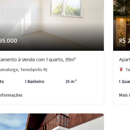
95.000
R$ 
amento à Venda com 1 quarto, 35m²
Apar
umaturgo, Teresópolis-RJ
Ta
rto
1 Banheiro
35 m²
1 Qua
informações
Mais 