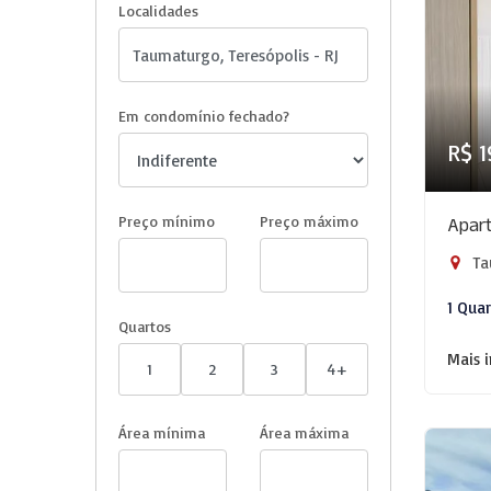
Localidades
Em condomínio fechado?
R$ 1
Preço mínimo
Preço máximo
Apart
Ta
1 Qua
Quartos
Mais 
1
2
3
4+
Área mínima
Área máxima