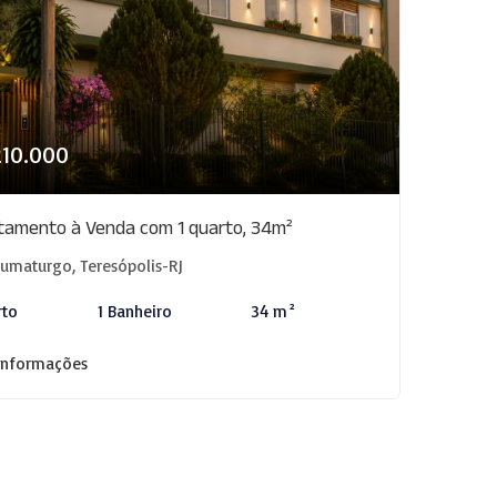
210.000
tamento à Venda com 1 quarto, 34m²
umaturgo, Teresópolis-RJ
rto
1 Banheiro
34 m²
informações