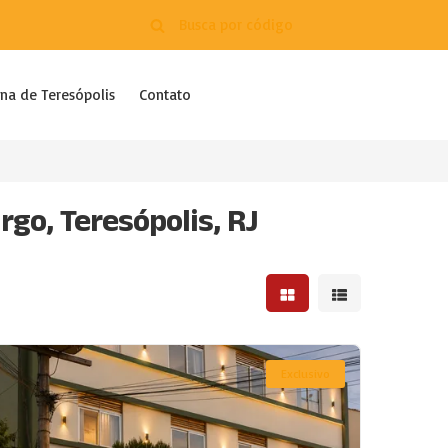
na de Teresópolis
Contato
o, Teresópolis, RJ
Mostrar resultados em 
Mostrar resultad
Exclusivo