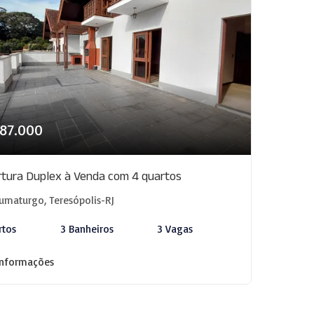
787.000
tura Duplex à Venda com 4 quartos
umaturgo, Teresópolis-RJ
rtos
3 Banheiros
3 Vagas
informações