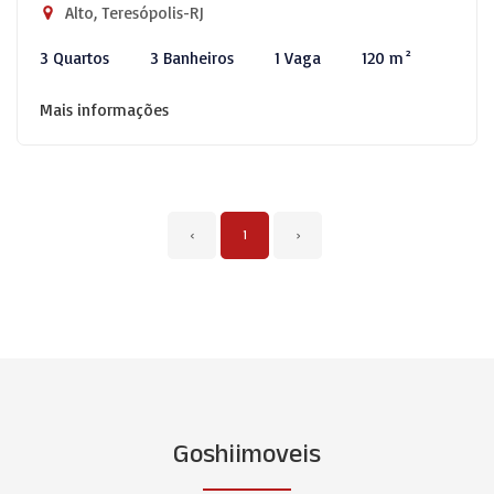
Alto, Teresópolis-RJ
3 Quartos
3 Banheiros
1 Vaga
120 m²
Mais informações
‹
1
›
Goshiimoveis