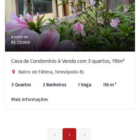
A partir de:
R$ 721.900
Casa de Condomínio à Venda com 3 quartos, 116m²
Bairro de Fátima, Teresópolis-RJ
3 Quartos
2 Banheiros
1 Vaga
116 m²
Mais informações
‹
1
›