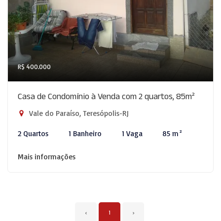
R$ 400.000
Casa de Condomínio à Venda com 2 quartos, 85m²
Vale do Paraíso, Teresópolis-RJ
2 Quartos
1 Banheiro
1 Vaga
85 m²
Mais informações
‹
1
›