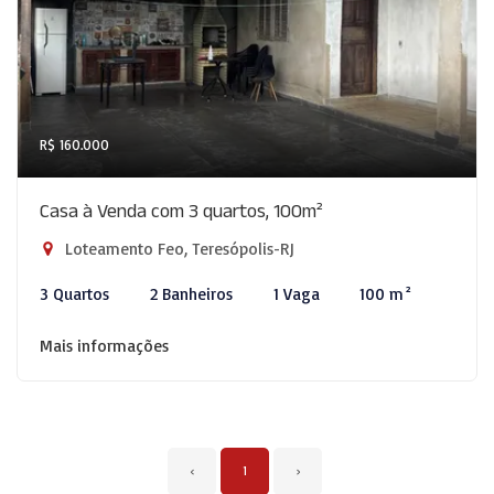
R$ 160.000
Casa à Venda com 3 quartos, 100m²
Loteamento Feo, Teresópolis-RJ
3 Quartos
2 Banheiros
1 Vaga
100 m²
Mais informações
‹
1
›