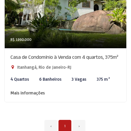
R$ 1.990.000
Casa de Condomínio à Venda com 4 quartos, 375m²
Itanhangá, Rio de Janeiro-RJ
4 Quartos
6 Banheiros
3 Vagas
375 m²
Mais informações
‹
1
›