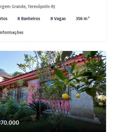
rgem Grande, Teresópolis-RJ
rtos
8 Banheiros
8 Vagas
356 m²
informações
870.000