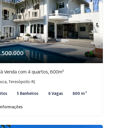
3.500.000
 à Venda com 4 quartos, 600m²
juca, Teresópolis-RJ
rtos
5 Banheiros
6 Vagas
600 m²
informações