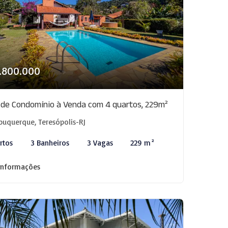
1.800.000
 de Condomínio à Venda com 4 quartos, 229m²
buquerque, Teresópolis-RJ
rtos
3 Banheiros
3 Vagas
229 m²
informações