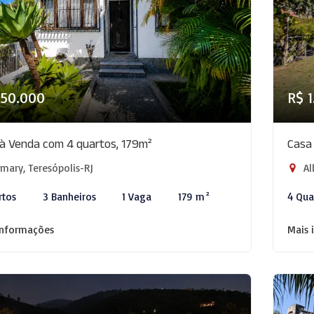
950.000
R$ 
à Venda com 4 quartos, 179m²
Casa
ary, Teresópolis-RJ
Al
rtos
3 Banheiros
1 Vaga
179 m²
4 Qua
informações
Mais 