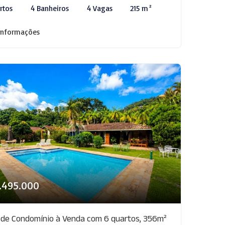
rtos
4 Banheiros
4 Vagas
215 m²
informações
1.495.000
 de Condomínio à Venda com 6 quartos, 356m²