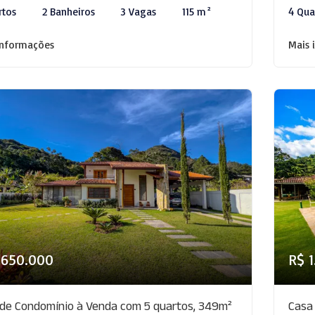
rtos
2 Banheiros
3 Vagas
115 m²
4 Qua
informações
Mais 
.650.000
R$ 
de Condomínio à Venda com 5 quartos, 349m²
Casa