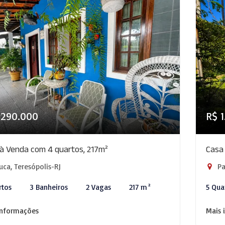
.290.000
R$ 
à Venda com 4 quartos, 217m²
Casa
uca, Teresópolis-RJ
Pa
rtos
3 Banheiros
2 Vagas
217 m²
5 Qua
informações
Mais 