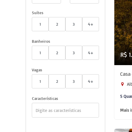
Suítes
1
2
3
4+
Banheiros
1
2
3
4+
R$ 1
Vagas
Casa 
1
2
3
4+
Alb
5 Qua
Características
Mais 