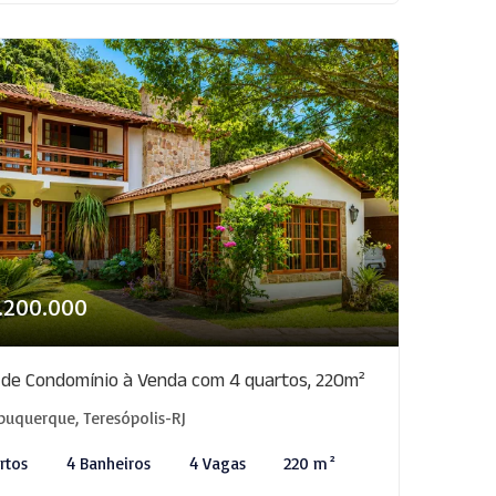
1.200.000
 de Condomínio à Venda com 4 quartos, 220m²
buquerque, Teresópolis-RJ
rtos
4 Banheiros
4 Vagas
220 m²