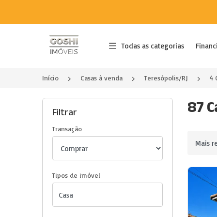
Página inicial
Todas as categorias
Financ
Início
Casas à venda
Teresópolis/RJ
4 
87 C
Filtrar
Transação
Ordenar 
Tipos de imóvel