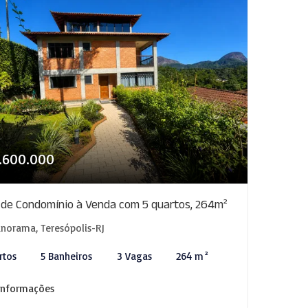
1.600.000
 de Condomínio à Venda com 5 quartos, 264m²
norama, Teresópolis-RJ
rtos
5 Banheiros
3 Vagas
264 m²
informações