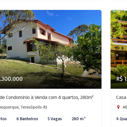
.300.000
R$ 
de Condomínio à Venda com 4 quartos, 280m²
Casa
uquerque, Teresópolis-RJ
Al
rtos
6 Banheiros
5 Vagas
280 m²
4 Qua