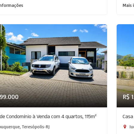
informações
Mais 
799.000
R$ 
de Condomínio à Venda com 4 quartos, 115m²
Casa
uquerque, Teresópolis-RJ
Iu