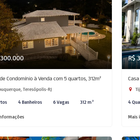
.300.000
R$ 
de Condomínio à Venda com 5 quartos, 312m²
Casa
uquerque, Teresópolis-RJ
Ti
rtos
4 Banheiros
6 Vagas
312 m²
4 Qua
informações
Mais 