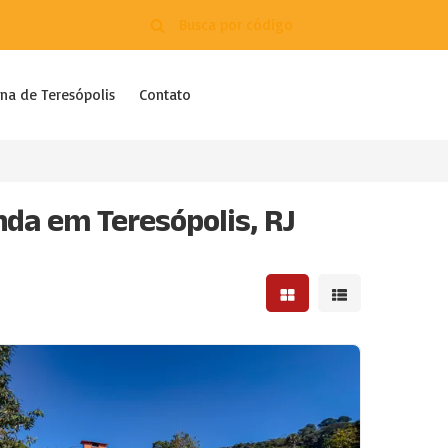
na de Teresópolis
Contato
da em Teresópolis, RJ
Mostrar resultados em 
Mostrar resultad