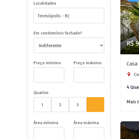
Localidades
Em condomínio fechado?
R$ 
Preço mínimo
Preço máximo
Casa 
Com
4 Qua
Quartos
Mais 
1
2
3
4+
Área mínima
Área máxima