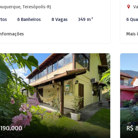
uquerque, Teresópolis-RJ
Va
rtos
6 Banheiros
8 Vagas
349 m²
6 Qua
informações
Mais 
.190.000
R$ 