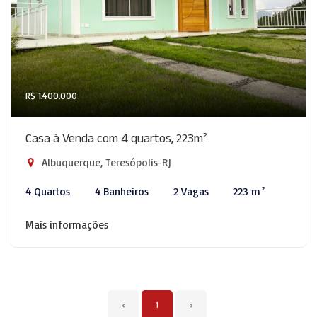
R$ 1.400.000
Casa à Venda com 4 quartos, 223m²
Albuquerque, Teresópolis-RJ
4 Quartos
4 Banheiros
2 Vagas
223 m²
Mais informações
‹
1
›