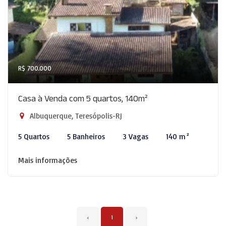
R$ 700.000
Casa à Venda com 5 quartos, 140m²
Albuquerque, Teresópolis-RJ
5 Quartos
5 Banheiros
3 Vagas
140 m²
Mais informações
‹
1
›