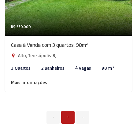
R$ 650.000
Casa à Venda com 3 quartos, 98m²
Alto, Teresópolis-RJ
3 Quartos
2 Banheiros
4 Vagas
98 m²
Mais informações
‹
1
›