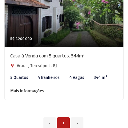
R$ 2.200.000
Casa à Venda com 5 quartos, 344m²
Araras, Teresópolis-RJ
5 Quartos
4 Banheiros
4 Vagas
344 m²
Mais informações
‹
1
›