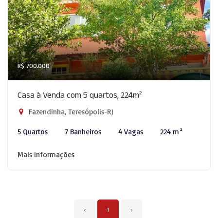
R$ 700.000
Casa à Venda com 5 quartos, 224m²
Fazendinha, Teresópolis-RJ
5 Quartos
7 Banheiros
4 Vagas
224 m²
Mais informações
‹
1
›