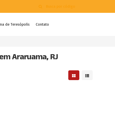
na de Teresópolis
Contato
 em Araruama, RJ
Mostrar resultados em 
Mostrar resultad