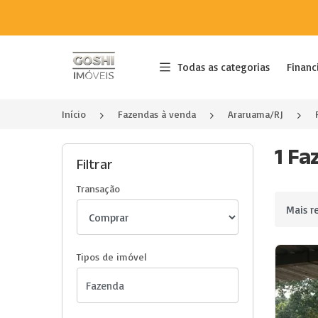
Página inicial
Todas as categorias
Financ
Início
Fazendas à venda
Araruama/RJ
1 Fa
Filtrar
Transação
Ordenar 
Tipos de imóvel