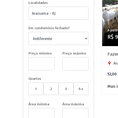
Localidades
Em condomínio fechado?
A partir
R$ 9
Preço mínimo
Preço máximo
Fazen
Ar
52,00 
Quartos
Mais 
1
2
3
4+
Área mínima
Área máxima