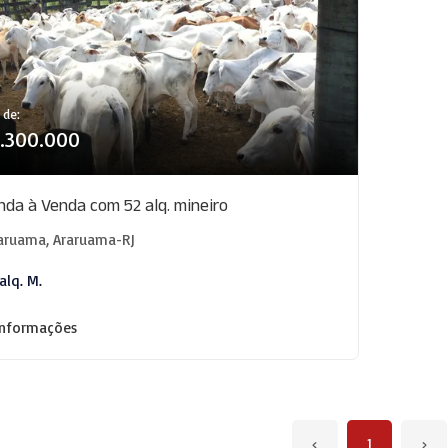
 de:
.300.000
da à Venda com 52 alq. mineiro
aruama, Araruama-RJ
alq. M.
informações
‹
1
›