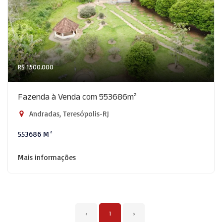
R$ 1.500.000
Fazenda à Venda com 553686m²
Andradas, Teresópolis-RJ
553686 M²
Mais informações
‹
1
›