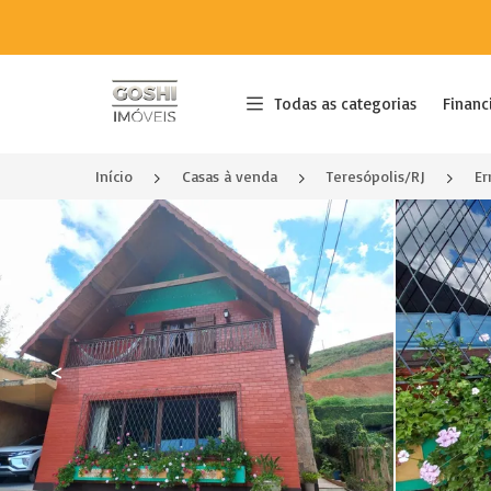
Página inicial
Todas as categorias
Financ
Início
Casas à venda
Teresópolis/RJ
Er
<