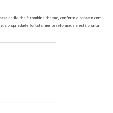
 casa estilo chalé combina charme, conforto e contato com
age, a propriedade foi totalmente reformada e está pronta
_____________________
_____________________