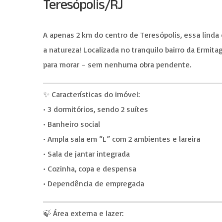
Teresópolis/RJ
A apenas 2 km do centro de Teresópolis, essa linda
a natureza! Localizada no tranquilo bairro da Ermit
para morar – sem nenhuma obra pendente.
________________________________
✨ Características do imóvel:
• 3 dormitórios, sendo 2 suítes
• Banheiro social
• Ampla sala em “L” com 2 ambientes e lareira
• Sala de jantar integrada
• Cozinha, copa e despensa
• Dependência de empregada
________________________________
🍃 Área externa e lazer: