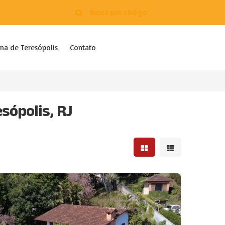
na de Teresópolis
Contato
sópolis, RJ
Mostrar resultados em 
Mostrar resultad