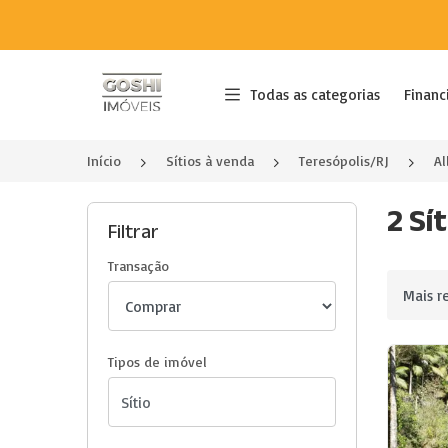
Página inicial
Todas as categorias
Financ
Início
Sítios à venda
Teresópolis/RJ
A
2 Sí
Filtrar
Transação
Ordenar 
Tipos de imóvel