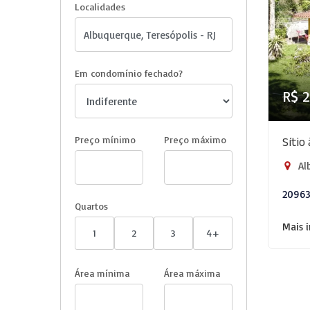
Localidades
Em condomínio fechado?
R$ 
Preço mínimo
Preço máximo
Sítio
Alb
2096
Quartos
Mais 
1
2
3
4+
Área mínima
Área máxima