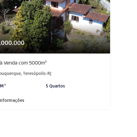
1.000.000
o à Venda com 5000m²
buquerque, Teresópolis-RJ
 M²
5 Quartos
informações