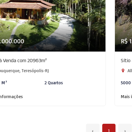
2.000.000
R$ 
 à Venda com 20963m²
Síti
uquerque, Teresópolis-RJ
Al
3 M²
2 Quartos
5000
informações
Mais 
‹
1
›