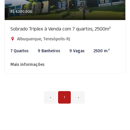
R$ 6.500.000
Sobrado Triplex à Venda com 7 quartos, 2500m²
Albuquerque, Teresópolis-RJ
7 Quartos
9 Banheiros
9 Vagas
2500 m²
Mais informações
‹
1
›