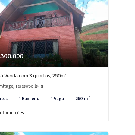
1.300.000
 à Venda com 3 quartos, 260m²
mitage, Teresópolis-RJ
rtos
1 Banheiro
1 Vaga
260 m²
informações