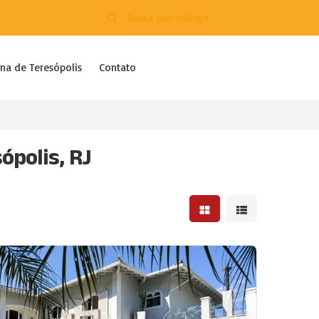
na de Teresópolis
Contato
ópolis, RJ
Mostrar resultados em 
Mostrar resultad