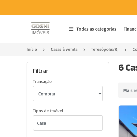
Página inicial
Todas as categorias
Financ
Início
Casas à venda
Teresópolis/RJ
C
6 Ca
Filtrar
Transação
Ordenar 
Tipos de imóvel