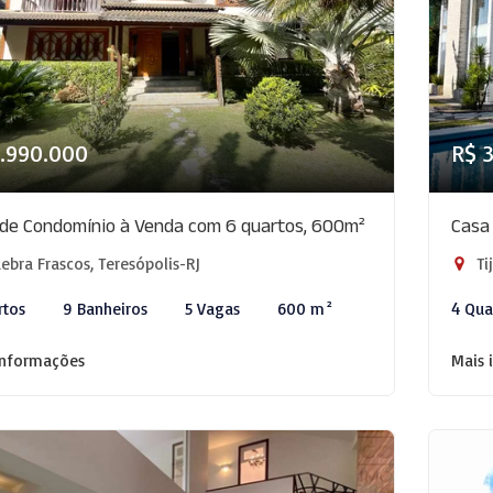
.990.000
R$ 
de Condomínio à Venda com 6 quartos, 600m²
Casa
bra Frascos, Teresópolis-RJ
Ti
rtos
9 Banheiros
5 Vagas
600 m²
4 Qua
informações
Mais 