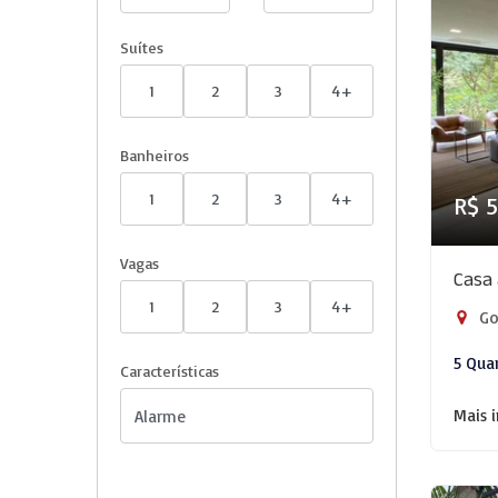
Suítes
1
2
3
4+
Banheiros
1
2
3
4+
R$ 5
Vagas
Casa 
1
2
3
4+
Gol
5 Qua
Características
Mais 