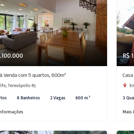
.100.000
R$ 
à Venda com 5 quartos, 600m²
Casa
fe, Teresópolis-RJ
Er
rtos
8 Banheiros
2 Vagas
600 m²
3 Qua
informações
Mais 