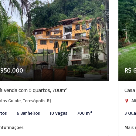
.950.000
R$ 
à Venda com 5 quartos, 700m²
Casa
los Guinle, Teresópolis-RJ
Al
rtos
6 Banheiros
10 Vagas
700 m²
3 Qua
informações
Mais 