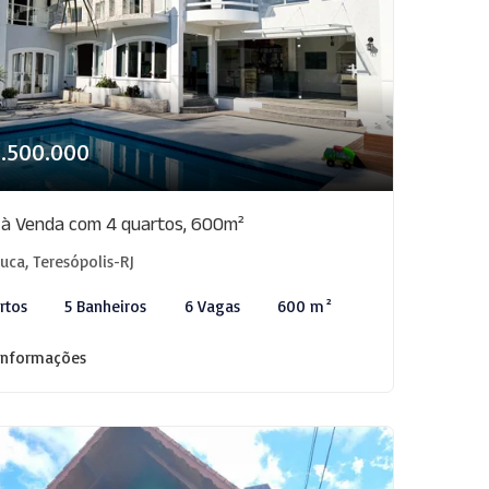
3.500.000
 à Venda com 4 quartos, 600m²
juca, Teresópolis-RJ
rtos
5 Banheiros
6 Vagas
600 m²
informações