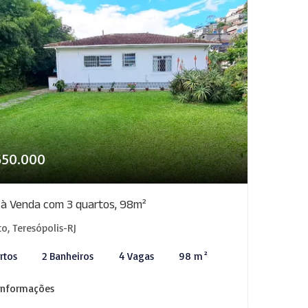
650.000
 à Venda com 3 quartos, 98m²
to, Teresópolis-RJ
rtos
2 Banheiros
4 Vagas
98 m²
informações