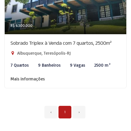
R$ 6.500.000
Sobrado Triplex à Venda com 7 quartos, 2500m²
Albuquerque, Teresópolis-RJ
7 Quartos
9 Banheiros
9 Vagas
2500 m²
Mais informações
‹
1
›