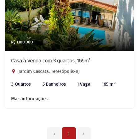
R$ 1.100.000
Casa à Venda com 3 quartos, 165m²
Jardim Cascata, Teresópolis-RJ
3 Quartos
5 Banheiros
1 Vaga
165 m²
Mais informações
‹
1
›