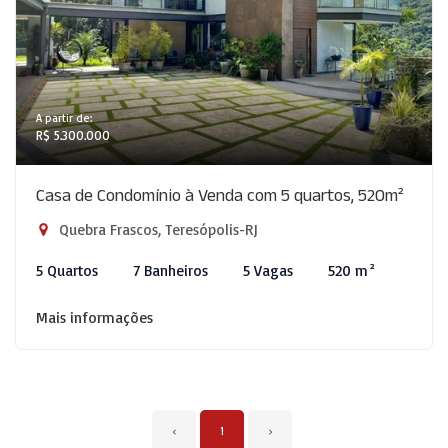
A partir de:
R$ 5.300.000
Casa de Condomínio à Venda com 5 quartos, 520m²
Quebra Frascos, Teresópolis-RJ
5 Quartos
7 Banheiros
5 Vagas
520 m²
Mais informações
‹
1
›