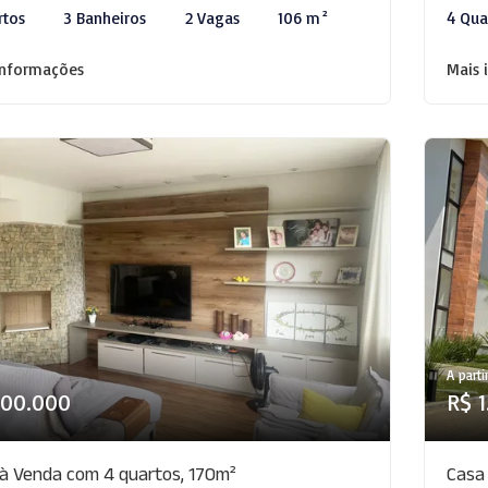
rtos
3 Banheiros
2 Vagas
106 m²
4 Qua
informações
Mais 
A parti
900.000
R$ 
à Venda com 4 quartos, 170m²
Casa