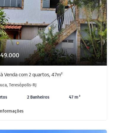
349.000
 à Venda com 2 quartos, 47m²
juca, Teresópolis-RJ
rtos
2 Banheiros
47 m²
informações