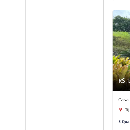
R$ 1
Casa 
Tij
3 Qua