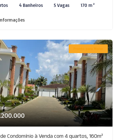
rtos
4 Banheiros
5 Vagas
170 m²
informações
Pronto para Morar
r de:
1.200.000
 de Condomínio à Venda com 4 quartos, 160m²