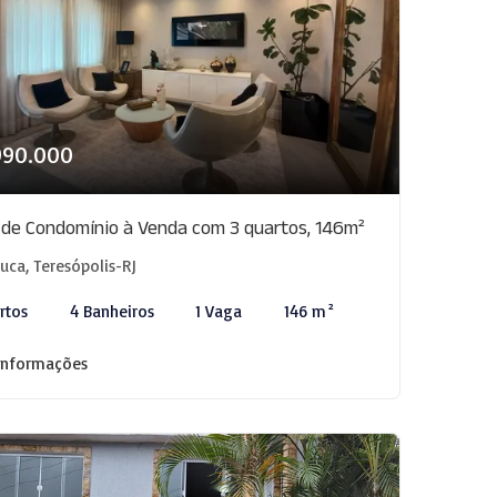
990.000
 de Condomínio à Venda com 3 quartos, 146m²
juca, Teresópolis-RJ
rtos
4 Banheiros
1 Vaga
146 m²
informações