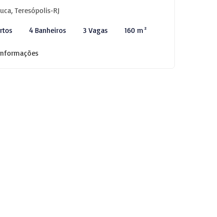
juca, Teresópolis-RJ
rtos
4 Banheiros
3 Vagas
160 m²
informações