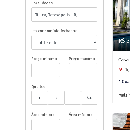
Localidades
Em condomínio fechado?
R$ 3
Preço mínimo
Preço máximo
Casa 
Tij
4 Qua
Quartos
Mais 
1
2
3
4+
Área mínima
Área máxima