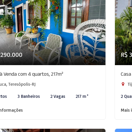
.290.000
R$ 
à Venda com 4 quartos, 217m²
Casa
uca, Teresópolis-RJ
Ti
rtos
3 Banheiros
2 Vagas
217 m²
2 Qua
informações
Mais 