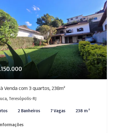
.150.000
 à Venda com 3 quartos, 238m²
juca, Teresópolis-RJ
rtos
2 Banheiros
7 Vagas
238 m²
informações