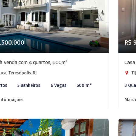
.500.000
R$ 
à Venda com 4 quartos, 600m²
Casa
uca, Teresópolis-RJ
Ti
rtos
5 Banheiros
6 Vagas
600 m²
3 Qua
informações
Mais 