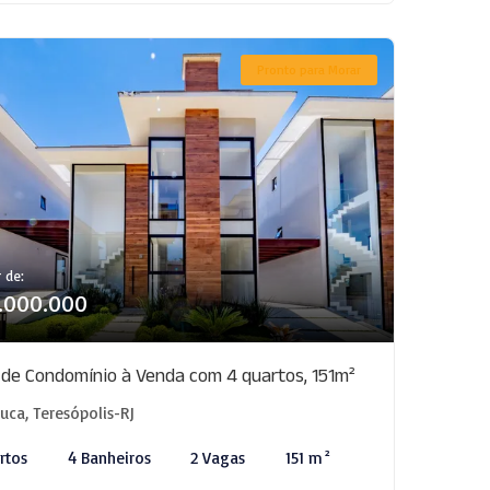
Pronto para Morar
r de:
1.000.000
 de Condomínio à Venda com 4 quartos, 151m²
juca, Teresópolis-RJ
rtos
4 Banheiros
2 Vagas
151 m²